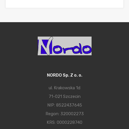
NORDO Sp. Z o. o.
ul. Krakowska 1d
71-021 Szczecin
NIP: 8522437645
Regon: 320002273
KRS: 0000228740